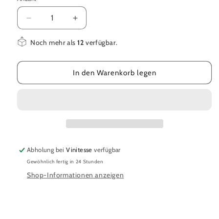
Verringere
Erhöhe
die
die
Menge
Menge
Noch mehr als
12
verfügbar.
für
für
Valpolicella
Valpolicella
In den Warenkorb legen
Ripasso
Ripasso
Superiore
Superiore
DOC
DOC
2021
2021
Abholung bei
Vinitesse
verfügbar
Gewöhnlich fertig in 24 Stunden
Shop-Informationen anzeigen