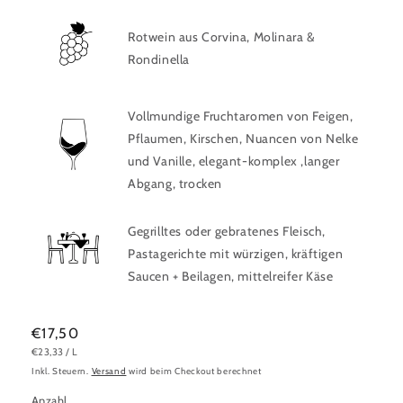
Rotwein aus
Corvina, Molinara &
Rondinella
Vollmundige Fruchtaromen von Feigen,
Pflaumen, Kirschen, Nuancen von Nelke
und Vanille, elegant-komplex ,langer
Abgang,
trocken
Gegrilltes oder gebratenes Fleisch,
Pastagerichte mit würzigen, kräftigen
Saucen + Beilagen, mittelreifer Käse
Normaler
€17,50
GRUNDPREIS
PRO
€23,33
/
L
Preis
Inkl. Steuern.
Versand
wird beim Checkout berechnet
Anzahl