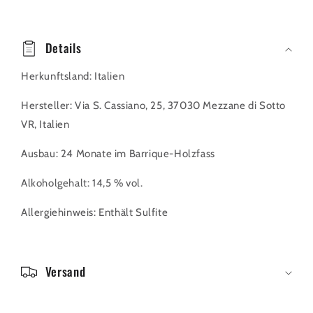
E
i
Details
n
Herkunftsland: Italien
k
l
Hersteller: Via S. Cassiano, 25, 37030 Mezzane di Sotto
a
VR, Italien
p
Ausbau: 24 Monate im Barrique-Holzfass
p
b
Alkoholgehalt: 14,5 % vol.
a
Allergiehinweis: Enthält Sulfite
r
e
r
Versand
I
n