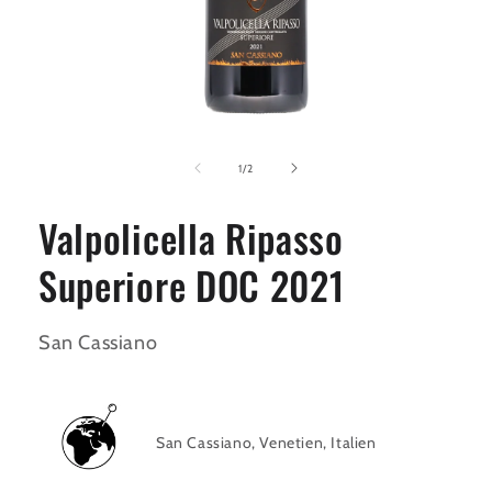
Medien
1
in
von
1
/
2
Modal
öffnen
Valpolicella Ripasso
Superiore DOC 2021
San Cassiano
San Cassiano
, Venetien, Italien