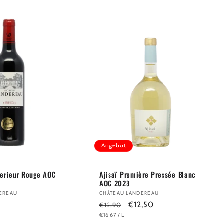
Angebot
erieur Rouge AOC
Ajisaï Première Pressée Blanc
AOC 2023
EREAU
Anbieter:
CHÂTEAU LANDEREAU
Normaler
Verkaufspreis
€12,50
€12,90
GRUNDPREIS
PRO
€16,67
/
L
Preis