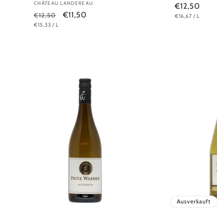
Anbieter:
CHÂTEAU LANDEREAU
Normaler
€12,50
Normaler
Verkaufspreis
€11,50
€12,50
GRUNDPREIS
PRO
€16,67
/
L
Preis
GRUNDPREIS
PRO
€15,33
/
L
Preis
Ausverkauft