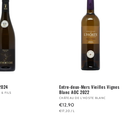
2024
Entre-deux-Mers Vieilles Vignes
Blanc AOC 2022
& FILS
Anbieter:
CHÂTEAU DE L'HOSTE BLANC
Normaler
€12,90
GRUNDPREIS
PRO
€17,20
/
L
Preis