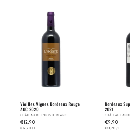
Vieilles Vignes Bordeaux Rouge
Bordeaux Sup
AOC 2020
2021
Anbieter:
CHÂTEAU DE L'HOSTE BLANC
Anbieter:
CHÂTEAU LAND
Normaler
€12,90
Normaler
€9,90
GRUNDPREIS
PRO
GRUNDPREIS
PRO
€17,20
/
L
€13,20
/
L
Preis
Preis