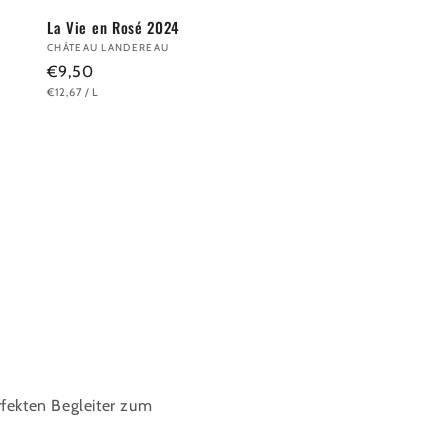
La Vie en Rosé 2024
Anbieter:
CHÂTEAU LANDEREAU
Normaler
€9,50
GRUNDPREIS
PRO
€12,67
/
L
Preis
fekten Begleiter zum