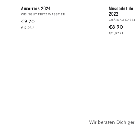
Auxerrois 2024
Muscadet de 
2022
Anbieter:
WEINGUT FRITZ WASSMER
Anbieter:
CHÂTEAU CASS
Normaler
€9,70
Normaler
€8,90
GRUNDPREIS
PRO
€12,93
/
L
Preis
GRUNDPREIS
PRO
€11,87
/
L
Preis
Wir beraten Dich ge