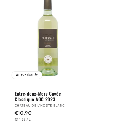
Ausverkauft
Entre-deux-Mers Cuvée
Classique AOC 2023
Anbieter:
CHÂTEAU DE L'HOSTE BLANC
Normaler
€10,90
GRUNDPREIS
PRO
€14,53
/
L
Preis