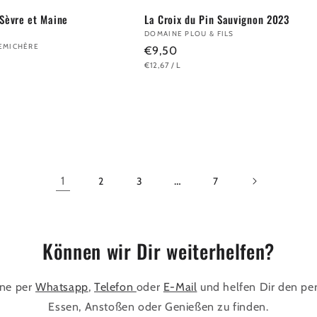
Sèvre et Maine
La Croix du Pin Sauvignon 2023
Anbieter:
DOMAINE PLOU & FILS
EMICHÈRE
Normaler
€9,50
GRUNDPREIS
PRO
€12,67
/
L
Preis
1
…
2
3
7
Können wir Dir weiterhelfen?
rne per
Whatsapp
,
Telefon
oder
E-Mail
und helfen Dir den per
Essen, Anstoßen oder Genießen zu finden.