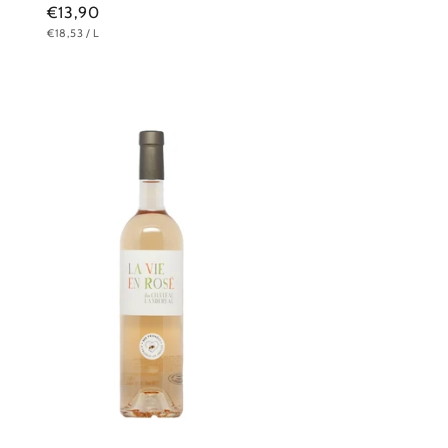
Normaler
€13,90
GRUNDPREIS
PRO
€18,53
/
L
Preis