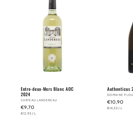
g
o
r
i
e
Entre-deux-Mers Blanc AOC
Authenticus 
2024
:
Anbieter:
DOMAINE PLOU 
Anbieter:
CHÂTEAU LANDEREAU
Normaler
€10,90
Normaler
€9,70
GRUNDPREIS
PRO
€14,53
/
L
Preis
GRUNDPREIS
PRO
€12,93
/
L
Preis