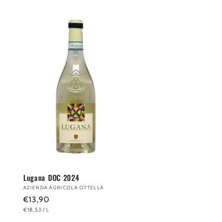
Lugana DOC 2024
Anbieter:
AZIENDA AGRICOLA OTTELLA
Normaler
€13,90
GRUNDPREIS
PRO
€18,53
/
L
Preis