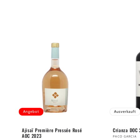
Angebot
Ausverkauft
Ajisaï Première Pressée Rosé
Crianza DOC 
AOC 2023
Anbieter:
PACO GARCIA