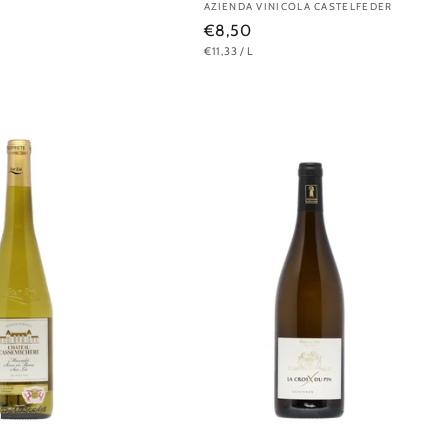
Anbieter:
AZIENDA VINICOLA CASTELFEDER
Normaler
€8,50
GRUNDPREIS
PRO
€11,33
/
L
Preis