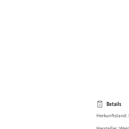
E
Details
i
Herkunftsland:
n
Hersteller: We