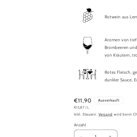
Rotwein aus Le
Aromen von tief
Brombeeren und 
von Kräutern, tr
Rotes Fleisch, ge
dunkler Sauce, E
Normaler
€11,90
Ausverkauft
GRUNDPREIS
PRO
€15,87
/
L
Preis
Inkl. Steuern.
Versand
wird beim Ch
Anzahl