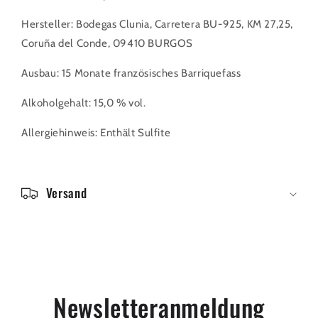
k
l
Hersteller: Bodegas Clunia, Carretera BU-925, KM 27,25,
a
Coruña del Conde, 09410 BURGOS
p
Ausbau: 15 Monate französisches Barriquefass
p
b
Alkoholgehalt: 15,0 % vol.
a
Allergiehinweis: Enthält Sulfite
r
e
r
Versand
I
n
h
a
l
Newsletteranmeldung
t