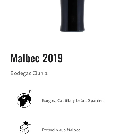
Medien
1
in
Malbec 2019
Modal
öffnen
Bodegas Clunia
Burgos, Castilla y León, Spanien
Rotwein aus
Malbec