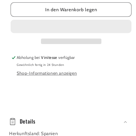
Malbec
Malbec
In den Warenkorb legen
2019
2019
Abholung bei
Vinitesse
verfügbar
Gewöhnlich fertig in 24 Stunden
Shop-Informationen anzeigen
E
i
Details
n
Herkunftsland: Spanien