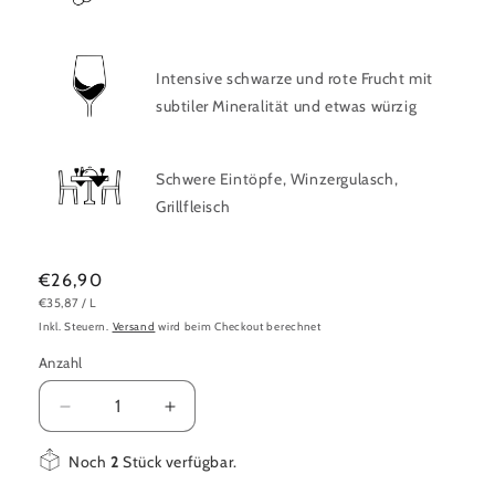
Intensive schwarze und rote Frucht mit
subtiler Mineralität und etwas würzig
Schwere Eintöpfe, Winzergulasch,
Grillfleisch
Normaler
€26,90
GRUNDPREIS
PRO
€35,87
/
L
Preis
Inkl. Steuern.
Versand
wird beim Checkout berechnet
Anzahl
Verringere
Erhöhe
die
die
Menge
Menge
Noch
2
Stück verfügbar.
für
für