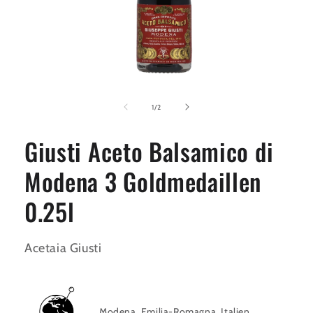
Medien
1
in
von
1
/
2
Modal
öffnen
Giusti Aceto Balsamico di
Modena 3 Goldmedaillen
0.25l
Acetaia Giusti
Modena, Emilia-Romagna
, Italien