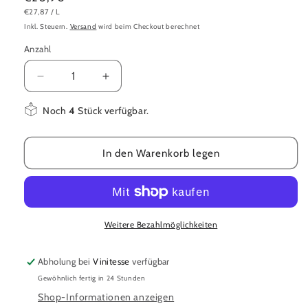
GRUNDPREIS
PRO
€27,87
/
L
Preis
Inkl. Steuern.
Versand
wird beim Checkout berechnet
Anzahl
Verringere
Erhöhe
die
die
Menge
Menge
Noch
4
Stück verfügbar.
für
für
Giusti
Giusti
In den Warenkorb legen
Aceto
Aceto
Balsamico
Balsamico
di
di
Modena
Modena
3
3
Goldmedaillen
Weitere Bezahlmöglichkeiten
Goldmedaillen
0.25l
0.25l
Abholung bei
Vinitesse
verfügbar
Gewöhnlich fertig in 24 Stunden
Shop-Informationen anzeigen