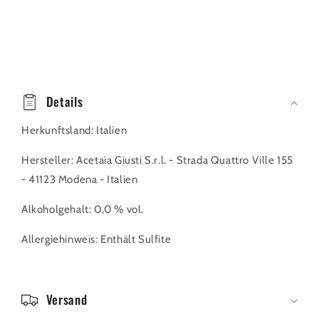
E
i
Details
n
Herkunftsland: Italien
k
l
Hersteller: Acetaia Giusti S.r.l. - Strada Quattro Ville 155
a
- 41123 Modena - Italien
p
Alkoholgehalt: 0,0 % vol.
p
b
Allergiehinweis: Enthält Sulfite
a
r
e
Versand