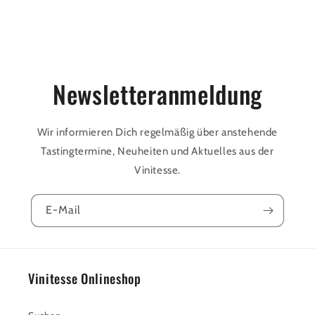
r
I
n
h
a
Newsletteranmeldung
l
t
Wir informieren Dich regelmäßig über anstehende
Tastingtermine, Neuheiten und Aktuelles aus der
Vinitesse.
E-Mail
Vinitesse Onlineshop